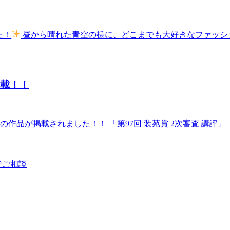
た！
昼から晴れた青空の様に、どこまでも大好きなファッシ
掲載！！
人の作品が掲載されました！！ 「第97回 装苑賞 2次審査 講評
でご相談