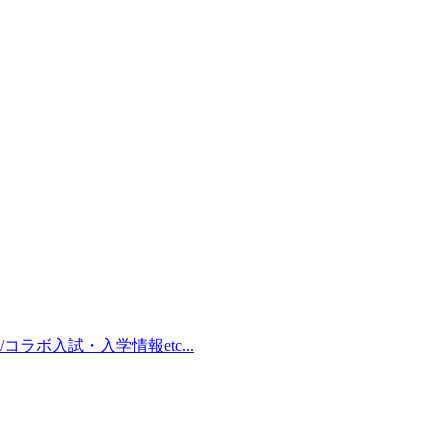
/コラボ
入試・入学情報
etc...