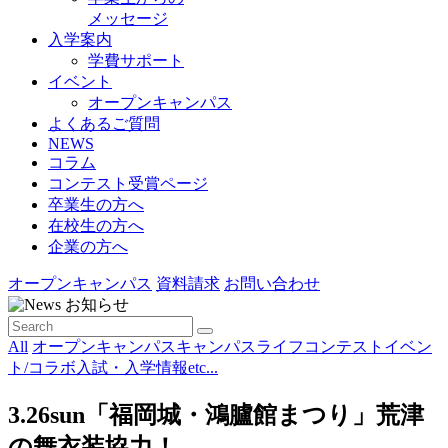
メッセージ
入学案内
学費サポート
イベント
オープンキャンパス
よくあるご質問
NEWS
コラム
コンテスト受賞ページ
卒業生の方へ
在校生の方へ
企業の方へ
オープンキャンパス
資料請求
お問い合わせ
お知らせ
All
オープンキャンパス
キャンパスライフ
コンテスト
イベン
ト/コラボ
入試・入学情報
etc...
3.26sun「福岡城・鴻臚館まつり」荒津
の舞衣装協力！