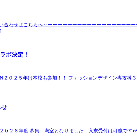
お問い合わせはこちらへ～ーーーーーーーーーーーーーーーーー
]
ツコラボ決定！
ENJIN２０２５年は本校も参加！！ ファッションデザイン専攻科３
らせ
す。 ２０２６年度 募集 満室となりました。入寮受付は可能で