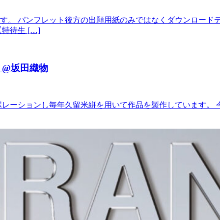
す。 パンフレット後方の出願用紙のみではなくダウンロード
待生 […]
 @坂田織物
ションし毎年久留米絣を用いて作品を製作しています。 今回、坂田織