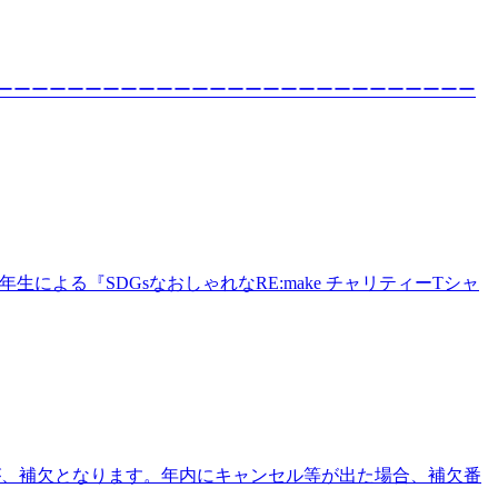
ーーーーーーーーーーーーーーーーーーーーーーーーーーーー
年生による『SDGsなおしゃれなRE:make チャリティーTシャ
すが、補欠となります。年内にキャンセル等が出た場合、補欠番