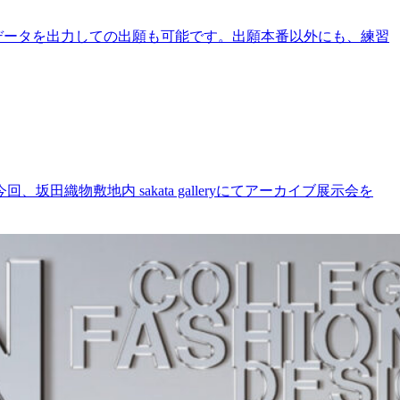
データを出力しての出願も可能です。出願本番以外にも、練習
物敷地内 sakata galleryにてアーカイブ展示会を