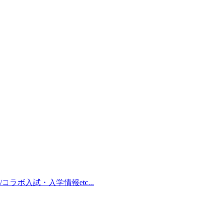
/コラボ
入試・入学情報
etc...