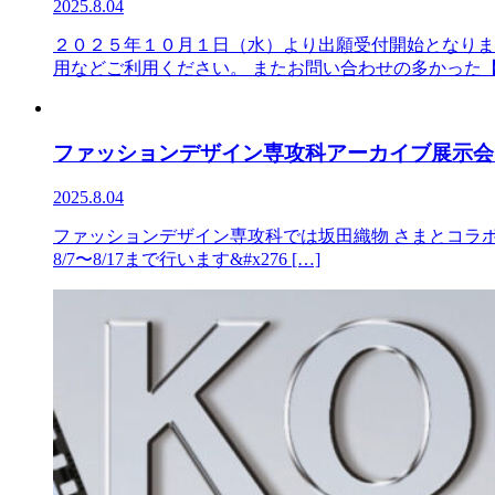
2025.8.04
２０２５年１０月１日（水）より出願受付開始となりま
用などご利用ください。 またお問い合わせの多かった【特
ファッションデザイン専攻科アーカイブ展示会
2025.8.04
ファッションデザイン専攻科では坂田織物 さまとコラボレー
8/7〜8/17まで行います&#x276 […]