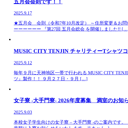
五月会会則です！！
2025.9.17
★五月会 会則（令和7年10月改定） ～住所変更＆
ーーーーーー 『第27回 五月会総会 を開催しました!! […
MUSIC CITY TENJIN チャリティーTシャ
2025.9.12
毎年９月に天神地区一帯で行われる MUSIC CITY T
ツ』製作！！ ９月２７日・９月 […]
女子寮 -大手門寮- 2026年度募集 満室のお知
2025.9.03
本校女子学生向けの女子寮 – 大手門寮 -のご案内で