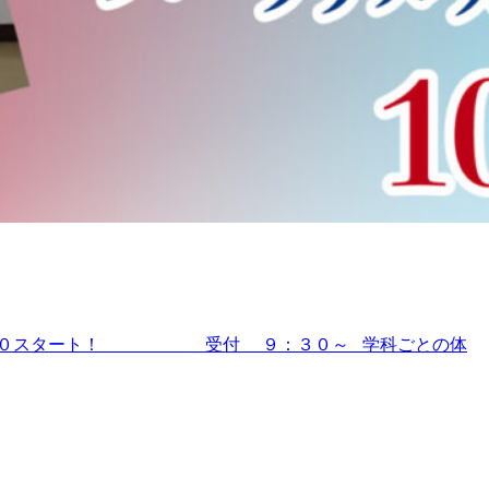
) １０：００スタート！ 受付 ９：３０～ 学科ごとの体