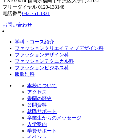
〒810-0074 福岡県福岡市中央区大手門2-10-5
フリーダイヤル 0120-133148
電話番号
092-751-1331
お問い合わせ
学科・コース紹介
ファッションクリエイティブデザイン科
ファッションデザイン科
ファッションテクニカル科
ファッションビジネス科
服飾別科
本校について
アクセス
香蘭の歴史
公開資料
就職サポート
卒業生からのメッセージ
入学案内
学費サポート
イベント