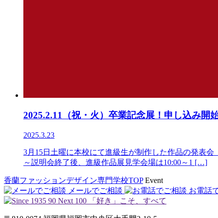
2025.2.11（祝・火）卒業記念展！申し込み開
2025.3.23
3月15日土曜に本校にて進級生が制作した作品の発表会
～説明会終了後、進級作品展見学会場は10:00～1 […]
香蘭ファッションデザイン専門学校TOP
Event
メールでご相談
お電話